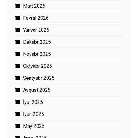
Mart 2026
Fevral 2026
Yanvar 2026
Dekabr 2025
Noyabr 2025
Oktyabr 2025
Sentyabr 2025
Avqust 2025
İyul 2025
İyun 2025
May 2025