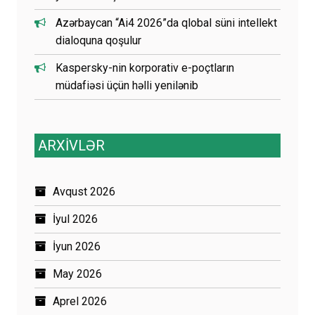
Azərbaycan “Ai4 2026”da qlobal süni intellekt
dialoquna qoşulur
Kaspersky-nin korporativ e-poçtların
müdafiəsi üçün həlli yenilənib
ARXİVLƏR
Avqust 2026
İyul 2026
İyun 2026
May 2026
Aprel 2026