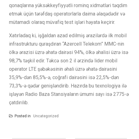
qonaqlarına yüksəkkeyfiyyətli rominq xidmətləri təqdim
etmək üçün tərəfdaş operatorlarla daima əlaqədədir və
mütamadi olaraq müvafiq test işləri həyata keçirir.
Xatırladaq ki, işğaldan azad edilmiş ərazilərdə ilk mobil
infrastrukturu quraşdıran “Azercell Telekom” MMC-nin
ölkə ərazisi üzrə əhatə dairəsi 94%, ölkə əhalisi üzrə isə
98,7% təşkil edir. Təkcə son 2 il ərzində lider mobil
operator LTE şəbəkəsinin əhali üzrə əhatə dairəsini
35,9%-dən 85,5%-ə, coğrafi dairəsini isə 22,5%-dən
73,3%-ə qədər genişləndirib. Hazırda bu texnologiya ilə
işləyən Radio Baza Stansiyaların ümumi sayı isə 2775-ə
çatdırılıb.
Posted in
Uncategorized
Yazı