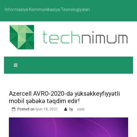
Skip
İnformasiya Kommunikasiya Texnologiyaları
to
content
T
İnformasiya-kommunikasiya texnologiyaları üzrə
ECHNIMUM
media platforması
Azercell AVRO-2020-də yüksəkkeyfiyyətli
mobil şəbəkə təqdim edir!
Posted on
İyun 18, 2021
by
user