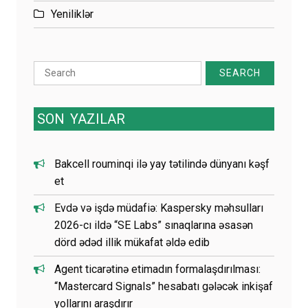
Yeniliklər
Search
for:
SON
YAZILAR
Bakcell rouminqi ilə yay tətilində dünyanı kəşf
et
Evdə və işdə müdafiə: Kaspersky məhsulları
2026-cı ildə “SE Labs” sınaqlarına əsasən
dörd ədəd illik mükafat əldə edib
Agent ticarətinə etimadın formalaşdırılması:
“Mastercard Signals” hesabatı gələcək inkişaf
yollarını araşdırır