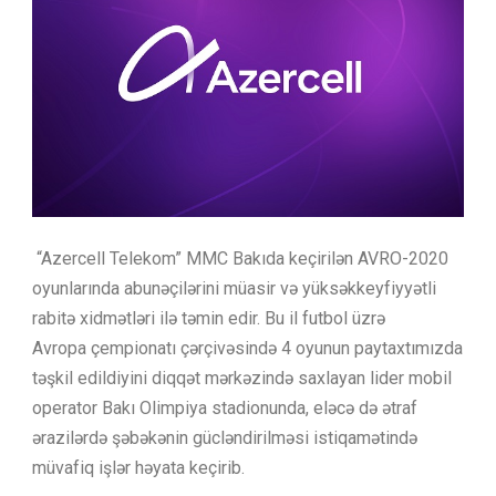
“Azercell Telekom” MMC Bakıda keçirilən AVRO-2020
oyunlarında abunəçilərini müasir və yüksəkkeyfiyyətli
rabitə xidmətləri ilə təmin edir. Bu il futbol üzrə
Avropa çempionatı çərçivəsində 4 oyunun paytaxtımızda
təşkil edildiyini diqqət mərkəzində saxlayan lider mobil
operator Bakı Olimpiya stadionunda, eləcə də ətraf
ərazilərdə şəbəkənin gücləndirilməsi istiqamətində
müvafiq işlər həyata keçirib.