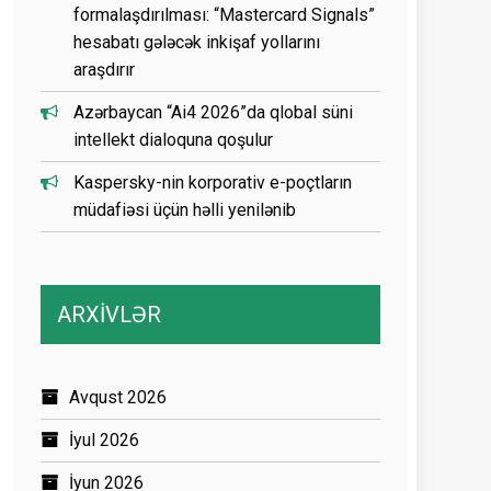
formalaşdırılması: “Mastercard Signals”
hesabatı gələcək inkişaf yollarını
araşdırır
Azərbaycan “Ai4 2026”da qlobal süni
intellekt dialoquna qoşulur
Kaspersky-nin korporativ e-poçtların
müdafiəsi üçün həlli yenilənib
ARXİVLƏR
Avqust 2026
İyul 2026
İyun 2026