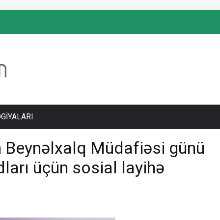
GIYALARI
ın Beynəlxalq Müdafiəsi günü
ları üçün sosial layihə