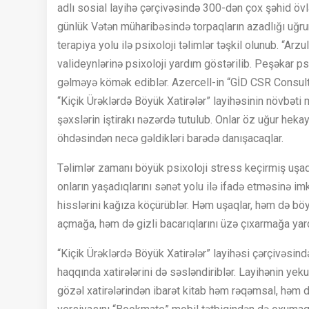
adlı sosial layihə çərçivəsində 300-dən çox şəhid övladı
günlük Vətən müharibəsində torpaqların azadlığı uğrun
terapiya yolu ilə psixoloji təlimlər təşkil olunub. “Arz
valideynlərinə psixoloji yardım göstərilib. Peşəkar 
gəlməyə kömək ediblər. Azercell-in “GİD CSR Consulti
“Kiçik Ürəklərdə Böyük Xatirələr” layihəsinin növbəti
şəxslərin iştirakı nəzərdə tutulub. Onlar öz uğur hekay
öhdəsindən necə gəldikləri barədə danışacaqlar.
Təlimlər zamanı böyük psixoloji stress keçirmiş uşaq 
onların yaşadıqlarını sənət yolu ilə ifadə etməsinə i
hisslərini kağıza köçürüblər. Həm uşaqlar, həm də böyü
açmağa, həm də gizli bacarıqlarını üzə çıxarmağa ya
“Kiçik Ürəklərdə Böyük Xatirələr” layihəsi çərçivəsind
haqqında xatirələrini də səsləndiriblər. Layihənin yek
gözəl xatirələrindən ibarət kitab həm rəqəmsal, həm d