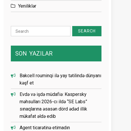
Yeniliklər
Search
for:
SON
YAZILAR
Bakcell rouminqi ilə yay tətilində dünyanı
kəşf et
Evdə və işdə müdafiə: Kaspersky
məhsulları 2026-cı ildə “SE Labs”
sınaqlarına əsasən dörd ədəd illik
mükafat əldə edib
Agent ticarətinə etimadın