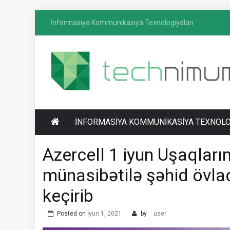
Skip
İnformasiya Kommunikasiya Texnologiyaları
to
content
T
İnformasiya-kommunikasiya texnologiyaları
ECHNIMUM
üzrə media platforması
İNFORMASIYA KOMMUNIKASIYA TEXNOLO
Azercell 1 iyun Uşaqlar
münasibətilə şəhid övlad
keçirib
Posted on
İyun 1, 2021
by
user