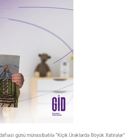
dafiəsi günü münasibətilə “Kiçik Ürəklərdə Böyük Xatirələr”