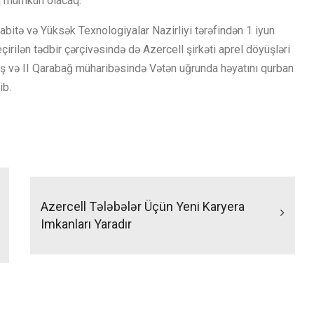
q mümkün olacaq.
itə və Yüksək Texnologiyalar Nazirliyi tərəfindən 1 iyun
rilən tədbir çərçivəsində də Azercell şirkəti aprel döyüşləri
ş və II Qarabağ müharibəsində Vətən uğrunda həyatını qurban
ib.
Azercell Tələbələr Üçün Yeni Karyera
Imkanları Yaradır