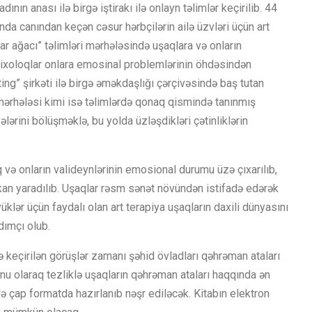
nın anası ilə birgə iştirakı ilə onlayn təlimlər keçirilib. 44
da canından keçən cəsur hərbçilərin ailə üzvləri üçün art
ular ağacı” təlimləri mərhələsində uşaqlara və onların
psixoloqlar onlara emosinal problemlərinin öhdəsindən
ng” şirkəti ilə birgə əməkdaşlığı çərçivəsində baş tutan
 mərhələsi kimi isə təlimlərdə qonaq qismində tanınmış
ələrini bölüşməklə, bu yolda üzləşdikləri çətinliklərin
və onların valideynlərinin emosional durumu üzə çıxarılıb,
mkan yaradılıb. Uşaqlar rəsm sənət növündən istifadə edərək
klər üçün faydalı olan art terapiya uşaqların daxili dünyasını
rdımçı olub.
ə keçirilən görüşlər zamanı şəhid övladları qəhrəman ataları
unu olaraq tezliklə uşaqların qəhrəman ataları haqqında ən
ə çap formatda hazırlanıb nəşr ediləcək. Kitabın elektron