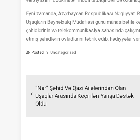
versiyasını “Bookmate” mobil tətbiqindən də oxuma
Eyni zamanda, Azərbaycan Respublikası Nəqliyyat, Rab
Uşaqların Beynəlxalq Müdafiəsi günü münasibətilə keçi
şəhidlərinin və telekommunikasiya sahəsində çalışmı
etmiş şəhidlərin övladlarını təbrik edib, hədiyyələr ver
Posted in
Uncategorized
Yazı
naviqasiyası
“Nar” Şəhid Və Qazi Ailələrindən Olan
Uşaqlar Arasında Keçirilən Yarışa Dəstək
Oldu