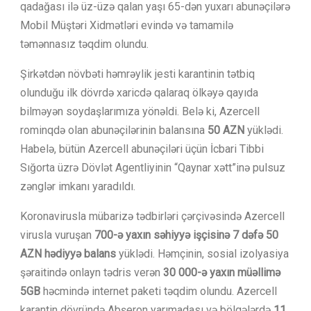
qadağası ilə üz-üzə qalan yaşı 65-dən yuxarı abunəçilərə
Mobil Müştəri Xidmətləri evində və tamamilə
təmənnasız təqdim olundu.
Şirkətdən növbəti həmrəylik jesti karantinin tətbiq
olunduğu ilk dövrdə xaricdə qalaraq ölkəyə qayıda
bilməyən soydaşlarımıza yönəldi. Belə ki, Azercell
rominqdə olan abunəçilərinin balansına
50 AZN
yüklədi.
Habelə, bütün Azercell abunəçiləri üçün İcbari Tibbi
Sığorta üzrə Dövlət Agentliyinin “Qaynar xətt”inə pulsuz
zənglər imkanı yaradıldı.
Koronavirusla mübarizə tədbirləri çərçivəsində Azercell
virusla vuruşan
700-ə yaxın səhiyyə işçisinə 7 dəfə 50
AZN hədiyyə balans
yüklədi. Həmçinin, sosial izolyasiya
şəraitində onlayn tədris verən
30 000-ə yaxın müəllimə
5GB
həcmində internet paketi təqdim olundu. Azercell
karantin dövründə Abşeron yarımadası və bölgələrdə
11