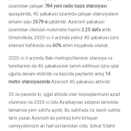
üzərindən çalışan
784 yeni radio baza stansiyası
quraşdırılıb, 4G şəbəkəsi üzərində çalışan stansiyaların
ümumi sayı
2679-a
çatdırılıb. Azercell şəbəkəsi
üzərindən ötürülən məlumatın həcmi
2.25 dəfə
artıb.
Ümumilikdə, 2020-ci il ərzində yalnız 4G şəbəkəsi üzrə
internet trafikində isə
60%
artım müşahidə olunub.
2020-ci il ərzində Bakı metropoliteninin stansiya və
tunellərinin də 4G şəbəkəsinin təmin edilməsi üzrə işlər
uğurla davam etdirilib və hazırda paytaxtın artıq
14
metro stansiyasında
Azercell 4G şəbəkəsi aktivdir.
30 ilə yaxındır ki, işğal altında olan torpaqlarımızın azad
olunması ilə 2020-ci ildə Azərbaycan xalqının tarixində
tamamilə yeni səhifə açıldı. Bu səhifədə öz dəsti-xəttilə
tarix yazan Azercell də yumruq kimi birləşən
cəmiyyətimizin ən fəal üzvlərindən oldu. Şirkət Silahlı