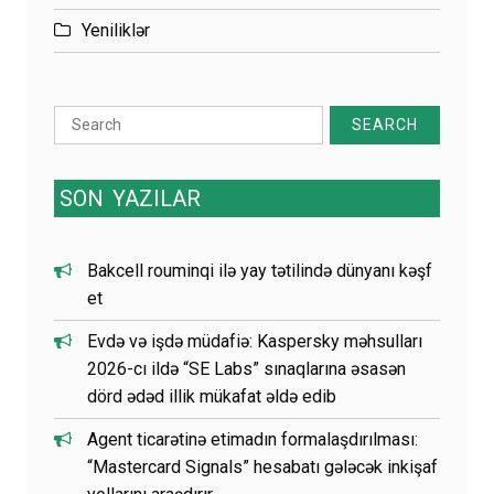
Yeniliklər
Search
for:
SON
YAZILAR
Bakcell rouminqi ilə yay tətilində dünyanı kəşf
et
Evdə və işdə müdafiə: Kaspersky məhsulları
2026-cı ildə “SE Labs” sınaqlarına əsasən
dörd ədəd illik mükafat əldə edib
Agent ticarətinə etimadın formalaşdırılması:
“Mastercard Signals” hesabatı gələcək inkişaf