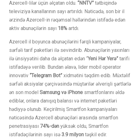
Azercell-lilər üçün əlçatan oldu.
“NNTV”
tətbiqində
televiziya kanallarının sayı artırıldı. Nəticədə, son bir il
ərzində Azercell-in rəqəmsal həllərindən istifadə edən
aktiv abunəçilərin sayı
18%
artdı.
Azercell il boyunca abunəçilərini fərqli kampaniyalar,
sərfəli tarif paketləri ilə sevindirib. Abunəçilərin yaxınları
ilə ünsiyyətini daha da əlçatan edən “
Yeni Hər Yerə”
tarifi
istifadəyə verilib. Bundan əlavə, lider mobil operator
innovativ
“Telegram Bot”
xidmətini təqdim edib. Müxtəlif
sərfəli aksiyalar çərçivəsində müştərilər əlverişli şərtlərlə
ən son model
Samsung və iPhone
smartfonlarını əldə
ediblər, onlara danışıq balansı və internet paketləri
hədiyyə olunub. Keçirilmiş Smartfon kampaniyaları
nəticəsində Azercell abunəçiləri arasında smartfon
penetrasiyası
74%-dən
yüksək oldu, Smartfon
istifadəçilərinin sayı isə
3.9 milyon
təşkil edir.