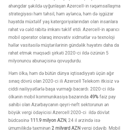
ahəngdar şəkildə uyğunlaşan Azercell-in rəqəmsallaşma
strategiyası həm təhsil, həm əyləncə, həm də işgüzar
həyatda müxtəlif yaş katergoriyalarından olan insanlara
rahat və cəld rabitə imkanı təklif etdi. Azercell-in aparıcı
mobil operator olaraq innovativ xidmətlər və texnoloji
həllər vasitəsilə müştərilərinin gündəlik həyatını daha da
rahat etmək məqsədi şirkəti 2020-ci ildə özünün 5
milyonuncu abunəçisinə qovuşdurdu.
Həm ölkə, həm də bütün dünya iqtisadiyyatı üçün ağır
sınaq dövrü olan 2020-ci ili Azercell Telekom itkisiz və
ciddi nailiyyətlərlə başa vurmağı bacardı. 2020-ci ildə
ölkənin mobil kommunikasiya bazarında
49%
faiz pay
sahibi olan Azərbaycanın qeyri-neft sektorunun ən
böyük vergi ödəyicisi Azercell 2020-ci ildə dövlət
büdcəsinə
111.9 milyon AZN
, 24 il ərzində isə
ümumilikdə təxminən
2 milyard AZN
vergi ödəyib. Mobil