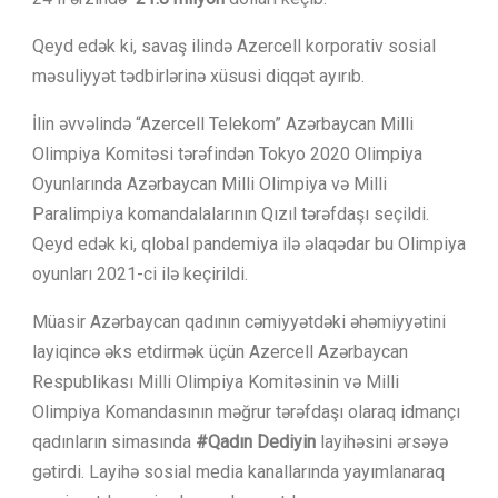
Qeyd edək ki, savaş ilində Azercell
korporativ sosial
məsuliyyət tədbirlərinə xüsusi diqqət ayırıb.
İlin əvvəlində “Azercell Telekom” Azərbaycan Milli
Olimpiya Komitəsi tərəfindən Tokyo 2020 Olimpiya
Oyunlarında Azərbaycan Milli Olimpiya və Milli
Paralimpiya komandalalarının Qızıl tərəfdaşı seçildi.
Qeyd edək ki, qlobal pandemiya ilə əlaqədar bu Olimpiya
oyunları 2021-ci ilə keçirildi.
Müasir Azərbaycan qadının cəmiyyətdəki əhəmiyyətini
layiqincə əks etdirmək üçün Azercell Azərbaycan
Respublikası Milli Olimpiya Komitəsinin və Milli
Olimpiya Komandasının məğrur tərəfdaşı olaraq idmançı
qadınların simasında
#Qadın Dediyin
layihəsini ərsəyə
gətirdi. Layihə sosial media kanallarında yayımlanaraq