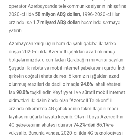
operator Azərbaycanda telekommunikasiyanın inkişafına
2020-ci ildə
58 milyon ABŞ dolları,
1996-2020-ci illər
ərzində isə
1.7 milyard ABŞ dolları
həcmində sərmayə
yatırıb.
Azərbaycan xalqı üçün həm də şanlı qələbə ilə tarixə
düşən 2020-ci ildə Azercell işğaldan azad olunmuş
bölgələrimizdə, o cümlədən Qarabağın mirvarisi sayılan
Şuşada ilk rabitə və mobil internet şəbəkəsini qurdu. İndi
şirkətin coğrafi əhatə dairəsi ölkəmizin işğaldan azad
olunmuş əraziləri də daxil olmaqla
94.8%
əhali əhatəsi
isə
98.8%
təşkil edir. Keyfiyyətli və sürətli mobil internet
xidmətləri ilə daim öndə olan “Azercell Telekom” il
ərzində ölkəmizdə 4G şəbəkəsinin təkmilləşdirilməsi
layihəsini uğurla həyata keçirib. Ötən il boyu Azercell-in
4G şəbəkəsinin əhatəsi dairəsi
74,2%-dən 85,1%-ə
yüksəlib. Bununla yanaşı, 2020-ci ildə 4G texnologiyası