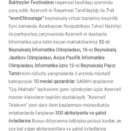
Buktreyler Festivalının
rəqəmsal tərəfdaşı qismində
çıxış edib. Azercell-in Rəqəmsal Tərəfdaşlığı ilə
7-ci
“womENcourage”
beynəlxalq virtual toplantısı keçirilib.
Eyni zamanda, Azərbaycan Respublikası Təhsil Nazirliyi
ilə partnyorluq çərçivəsində Azercell-in dəstəyilə
İnformatika üzrə təlim keçən məktəblilərimiz
32-ci
Beynəlxalq İnformatika Olimpiadası, 16-cı Beynəlxalq
Jautikov Olimpiadası, Asiya Pasifik İnformatika
Olimpiadası, İnformatika üzrə 12-ci Beynəlxalq Payız
Turniri
kimi nüfuzlu yarışmalarda il ərzində müxtəlif
kateqoriyalı
10 medal qazanıblar.
SABAH qruplarının
“Qış Məktəbi” layihəsinin gənc iştirakçıları üçün Azercell
master-klassların təşkilini dəstəkləyib. “Azercell
Telekom” yeni dərs ilinin başlanması münasibətilə
imtahanlarda fərqlənən
300 abituriyentə və şəhid
övladlarına
Busuu dilöyrənmə tətbiqinə pulsuz kodlar, ən
çox bal yığan abituriyentlərə və şəhid övladlarına