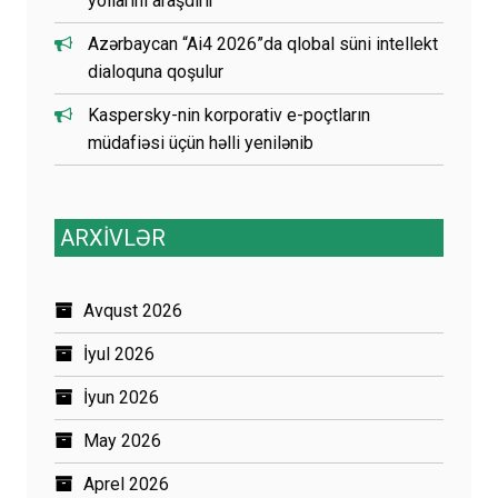
yollarını araşdırır
Azərbaycan “Ai4 2026”da qlobal süni intellekt
dialoquna qoşulur
Kaspersky-nin korporativ e-poçtların
müdafiəsi üçün həlli yenilənib
ARXİVLƏR
Avqust 2026
İyul 2026
İyun 2026
May 2026
Aprel 2026