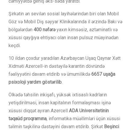
cəmiyyətdə geniş əks-səda yaratdı.
Şirkətin ən sevilən sosial layihələrindən biri olan Mobil
Göz və Mobil Diş səyyar Klinikalarında il ərzində Bakı və
bölgələrdən
400 nəfərə
yaxın kimsəsiz, aztəminatlı və
xüsusi qayğıya ehtiyacı olan insan pulsuz müayinədən
keçdi.
10 ildən çoxdur yaradılan Azərbaycan Uşaq Qaynar Xətt
Xidməti Azercell-in dəstəyilə karantin dövründə
fəaliyyətini davam etdirib və ümumilikdə
6657 uşağa
psixoloji yardım göstərilib
.
Ölkədə təhsilin inkişafı, yüksək ixtisaslı kadrların
yetişdirilməsi, insan kapitalının formalaşması işinə
xüsusi diqqət ayıran Azercell
ADA Universitetinin
təqaüd proqramına
, informatika müəllimləri üçün xüsusi
təlimin təşkilinə dəstəyini davam etdirib. Şirkət
Beşinci