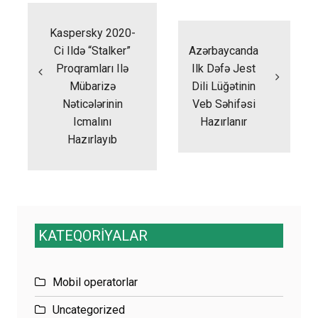
naviqasiyası
Kaspersky 2020-
Ci Ildə “stalker”
Azərbaycanda
Proqramları Ilə
Ilk Dəfə Jest
Mübarizə
Dili Lüğətinin
Nəticələrinin
Veb Səhifəsi
Icmalını
Hazırlanır
Hazırlayıb
KATEQORİYALAR
Mobil operatorlar
Uncategorized