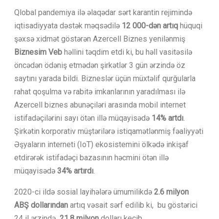
Qlobal pandemiya ilə əlaqədar sərt karantin rejimində
iqtisadiyyata dəstək məqsədilə
12 000-dən artıq
hüquqi
şəxsə xidmət göstərən Azercell Biznes yenilənmiş
Biznesim Veb
həllini təqdim etdi ki, bu həll vasitəsilə
öncədən ödəniş etmədən şirkətlər 3 gün ərzində öz
saytını yarada bildi. Bizneslər üçün müxtəlif qurğularla
rahat qoşulma və rabitə imkanlarının yaradılması ilə
Azercell biznes abunəçiləri arasında mobil internet
istifadəçilərini sayı ötən illə müqayisədə
14% artdı
.
Şirkətin korporativ müştərilərə istiqamətlənmiş fəaliyyəti
Əşyaların interneti (IoT) ekosistemini ölkədə inkişaf
etdirərək istifadəçi bazasının həcmini ötən illə
müqayisədə
34% artırdı
.
2020-ci ildə sosial layihələrə ümumilikdə
2.6 milyon
ABŞ dollarından
artıq vəsait sərf edilib ki, bu göstərici
24 il ərzində
21.8 milyon
dolları keçib.