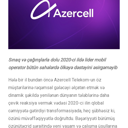
Sınaq və çağırışlarla dolu 2020-ci ildə lider mobil
operator bütün sahələrdə ölkəyə dəstəyini əsirgəməyib
Hələ bir il bundan öncə Azercell Telekom-un öz
müştərilərinə rəqəmsal gələcəyi əlçatan etmək və
dinamik şəkildə yenilənən dünyanın tələblərinə daha
çevik reaksiya vermək vədəsi 2020-ci ilin qlobal
cəmiyyətə gətirdiyi transformasiyada, heç şübhəsiz ki,
özünü müvəffəqiyyətlə doğrultdu. Bəşəriyyəti bürümüş
özünütəcrid şəraitində yeni yaşam və çalışma üsullarına