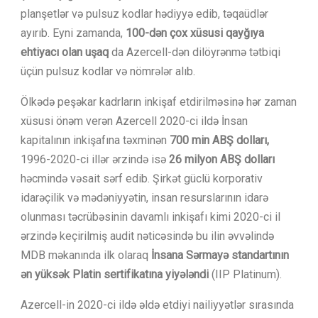
planşetlər və pulsuz kodlar hədiyyə edib, təqaüdlər
ayırıb. Eyni zamanda,
100-dən çox xüsusi qayğıya
ehtiyacı olan uşaq
da Azercell-dən dilöyrənmə tətbiqi
üçün pulsuz kodlar və nömrələr alıb.
Ölkədə peşəkar kadrların inkişaf etdirilməsinə hər zaman
xüsusi önəm verən Azercell 2020-ci ildə İnsan
kapitalının inkişafına təxminən
700 min ABŞ dolları,
1996-2020-ci illər ərzində isə
26 milyon ABŞ dolları
həcmində vəsait sərf edib.
Şirkət güclü korporativ
idarəçilik və mədəniyyətin, insan resurslarının idarə
olunması təcrübəsinin davamlı inkişafı kimi 2020-ci il
ərzində keçirilmiş audit nəticəsində bu ilin əvvəlində
MDB məkanında ilk olaraq
İnsana Sərmayə standartının
ən yüksək Platin sertifikatına yiyələndi
(IIP Platinum).
Azercell-in 2020-ci ildə əldə etdiyi nailiyyətlər sırasında