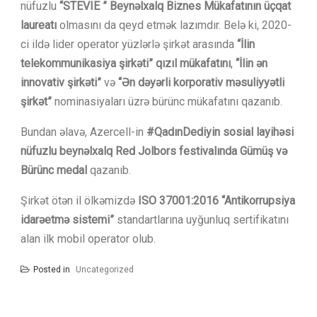
nüfuzlu
“STEVIE ” Beynəlxalq Biznes Mükafatının üçqat
laureatı
olmasını da qeyd etmək lazımdır. Belə ki, 2020-
ci ildə lider operator yüzlərlə şirkət arasında
“İlin
telekommunikasiya şirkəti” qızıl mükafatını
,
“İlin ən
innovativ şirkəti”
və
“Ən dəyərli korporativ məsuliyyətli
şirkət”
nominasiyaları üzrə bürünc mükafatını qazanıb.
Bundan əlavə, Azercell-in
#QadınDediyin sosial layihəsi
nüfuzlu beynəlxalq Red Jolbors festivalında Gümüş və
Bürünc medal
qazanıb.
Şirkət ötən il ölkəmizdə
ISO 37001:2016 “Antikorrupsiya
idarəetmə sistemi”
standartlarına uyğunluq sertifikatını
alan ilk mobil operator olub.
Posted in
Uncategorized
Yazı