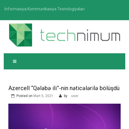
Skip
İnformasiya Kommunikasiya Texnologiyaları
to
content
T
İnformasiya-kommunikasiya texnologiyaları üzrə
ECHNIMUM
media platforması
Azercell “Qələbə ili”-nin nəticələrilə bölüşdü
Posted on
Mart 5, 2021
by
user