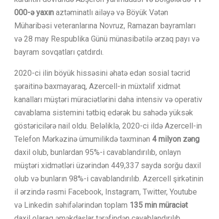
000-ə yaxın
aztəminatlı ailəyə və Böyük Vətən
Müharibəsi veteranlarına Novruz, Ramazan bayramları
və 28 may Respublika Günü münasibətilə ərzaq payı və
bayram sovqatları çatdırdı.
2020-ci ilin böyük hissəsini əhatə edən sosial təcrid
şəraitinə baxmayaraq, Azercell-in müxtəlif xidmət
kanalları müştəri müraciətlərini daha intensiv və operativ
cavablama sistemini tətbiq edərək bu sahədə yüksək
göstəricilərə nail oldu. Beləliklə, 2020-ci ildə Azercell-in
Telefon Mərkəzinə ümumilikdə təxminən
4 milyon zəng
daxil olub, bunlardan 95%-i cavablandırılıb, onlayn
müştəri xidmətləri üzərindən 449,337 sayda sorğu daxil
olub və bunların 98%-i cavablandırılıb. Azercell şirkətinin
il ərzində rəsmi Facebook, Instagram, Twitter, Youtube
və Linkedin səhifələrindən toplam
135 min müraciət
daxil olaraq əməkdaşlar tərəfindən cavablandırılıb.