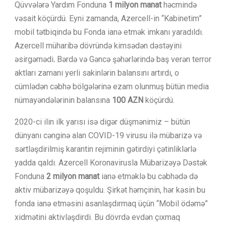
Qüvvələrə Yardım Fonduna
1 milyon manat
həcmində
vəsait köçürdü. Eyni zamanda, Azercell-in “Kabinetim”
mobil tətbiqində bu Fonda ianə etmək imkanı yaradıldı.
Azercell müharibə dövründə kimsədən dəstəyini
əsirgəmədi
.
Bərdə və Gəncə
şəhərlərində baş verən terror
aktları zamanı yerli sakinlərin balansını artırdı, o
cümlədən cəbhə bölgələrinə ezam olunmuş bütün media
nümayəndələrinin balansına
100 AZN
köçürdü.
2020-ci ilin ilk yarısı isə digər düşmənimiz – bütün
dünyanı cənginə alan COVID-19 virusu ilə mübarizə və
sərtləşdirilmiş karantin rejiminin gətirdiyi çətinliklərlə
yadda qaldı. Azercell Koronavirusla Mübarizəyə Dəstək
Fonduna
2 milyon manat
ianə etməklə bu cəbhədə də
aktiv mübarizəyə qoşuldu. Şirkət həmçinin, hər kəsin bu
fonda ianə etməsini asanlaşdırmaq üçün “Mobil ödəmə”
xidmətini aktivləşdirdi. Bu dövrdə evdən çıxmaq