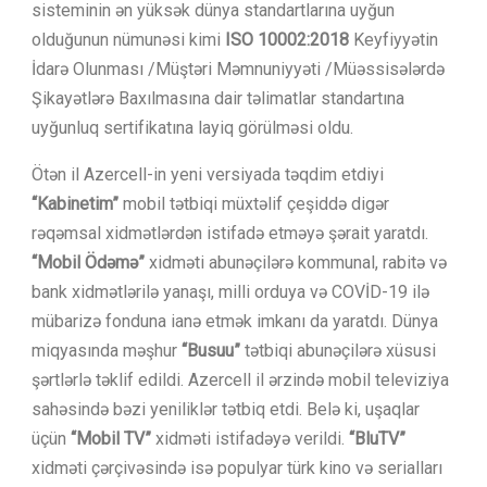
sisteminin ən yüksək dünya standartlarına uyğun
olduğunun nümunəsi kimi
ISO 10002:2018
Keyfiyyətin
İdarə Olunması /Müştəri Məmnuniyyəti /Müəssisələrdə
Şikayətlərə Baxılmasına dair təlimatlar standartına
uyğunluq sertifikatına layiq görülməsi oldu.
Ötən il Azercell-in yeni versiyada təqdim etdiyi
“Kabinetim”
mobil tətbiqi müxtəlif çeşiddə digər
rəqəmsal xidmətlərdən istifadə etməyə şərait yaratdı.
“Mobil Ödəmə”
xidməti abunəçilərə kommunal, rabitə və
bank xidmətlərilə yanaşı, milli orduya və COVİD-19 ilə
mübarizə fonduna ianə etmək imkanı da yaratdı. Dünya
miqyasında məşhur
“Busuu”
tətbiqi abunəçilərə xüsusi
şərtlərlə təklif edildi. Azercell il ərzində mobil televiziya
sahəsində bəzi yeniliklər tətbiq etdi. Belə ki, uşaqlar
üçün
“Mobil TV”
xidməti istifadəyə verildi.
“BluTV”
xidməti çərçivəsində isə populyar türk kino və serialları