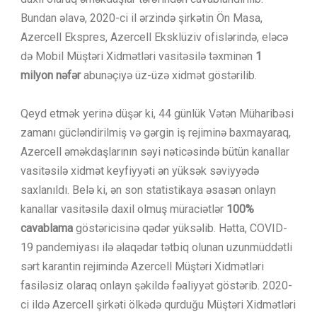
Bundan əlavə, 2020-ci il ərzində şirkətin Ön Masa,
Azercell Ekspres, Azercell Eksklüziv ofislərində, eləcə
də Mobil Müştəri Xidmətləri vasitəsilə təxminən
1
milyon nəfər
abunəçiyə üz-üzə xidmət göstərilib.
Qeyd etmək yerinə düşər ki, 44 günlük Vətən Müharibəsi
zamanı gücləndirilmiş və gərgin iş rejiminə baxmayaraq,
Azercell əməkdaşlarının səyi nəticəsində bütün kanallar
vasitəsilə xidmət keyfiyyəti ən yüksək səviyyədə
saxlanıldı. Belə ki, ən son statistikaya əsasən onlayn
kanallar vasitəsilə daxil olmuş müraciətlər
100%
cavablama
göstəricisinə qədər yüksəlib. Hətta, COVID-
19 pandemiyası ilə əlaqədar tətbiq olunan uzunmüddətli
sərt karantin rejimində Azercell Müştəri Xidmətləri
fasiləsiz olaraq onlayn şəkildə fəaliyyət göstərib. 2020-
ci ildə Azercell şirkəti ölkədə qurduğu Müştəri Xidmətləri