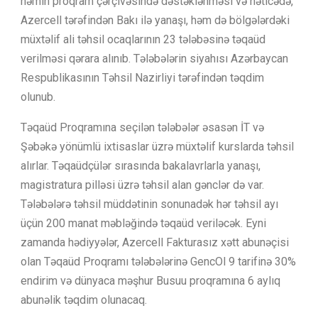
həmin proqram çərçivəsində dəstəklənməsi və nəticədə,
Azercell tərəfindən Bakı ilə yanaşı, həm də bölgələrdəki
müxtəlif ali təhsil ocaqlarının 23 tələbəsinə təqaüd
verilməsi qərara alınıb. Tələbələrin siyahısı Azərbaycan
Respublikasının Təhsil Nazirliyi tərəfindən təqdim
olunub.
Təqaüd Proqramına seçilən tələbələr əsasən İT və
Şəbəkə yönümlü ixtisaslar üzrə müxtəlif kurslarda təhsil
alırlar. Təqaüdçülər sırasında bakalavrlarla yanaşı,
magistratura pilləsi üzrə təhsil alan gənclər də var.
Tələbələrə təhsil müddətinin sonunadək hər təhsil ayı
üçün 200 manat məbləğində təqaüd veriləcək. Eyni
zamanda hədiyyələr, Azercell Fakturasız xətt abunəçisi
olan Təqaüd Proqramı tələbələrinə GencOl 9 tarifinə 30%
endirim və dünyaca məşhur Busuu proqramına 6 aylıq
abunəlik təqdim olunacaq.