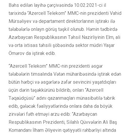
Bəhs edilən layihə çərçivəsində 10.02.2021-ci il
tarixində “Azercell Telekom” MMC-nin prezidenti Vahid
Mürsəliyev və departament direktorlarının iştirakı ilə
tələbələrlə onlayn görüş təşkil olunub. Həmin tədbirdə
Azərbaycan Respublikasının Təhsil Nazirliyinin Elm, ali
və orta ixtisas təhsili şöbəsində sektor müdiri Yaşar
Ömərov da iştirak edib.
“Azercell Telekom” MMC-nin prezidenti əsgər
tələbələrin timsalında Vətən müharibəsində iştirak edən
bütün hərbçi və əsgərlərə zəfər sevincini yaşatdıqları
üçün dərin təşəkkürünü bildirib, onları “Azercell
Təqaüdçüsü” adını qazanmaqları münasibətilə təbrik
edib, gələcək fəaliyyətlərində onlara daha da böyük
zirvələri fəth etməyi arzu edib: “Azərbaycan
Respublikasının Prezidenti, Silahlı Qüvvələrin Ali Baş
Komandanı İlham Əliyevin qətiyyətli rəhbərliyi altında