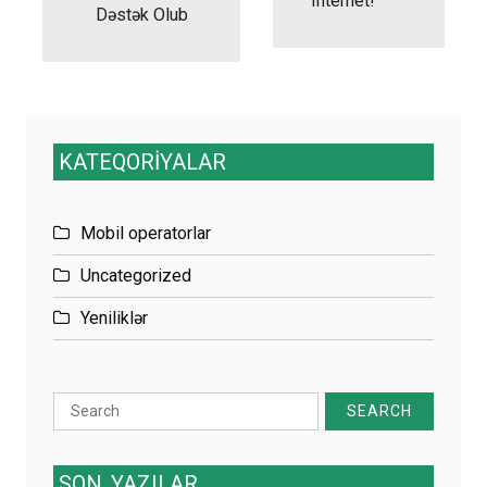
Internet!
Dəstək Olub
KATEQORİYALAR
Mobil operatorlar
Uncategorized
Yeniliklər
Search
for:
SON
YAZILAR