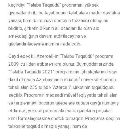
keçirdiyi “Tələbə Təqaüdü” proqramını yüksək
qiymətləndirib, bu təşəbbüsün tələbələrə maddi dəstəklə
yanaşı, həm də mənəvi dəstəyin təzahürü olduğunu
bildirib, şirkətin ölkənin ali ocaqları ilə olan sıx
əməkdaşlığının davam etdiriləcəyinə və
gücləndiriləcəyinə inamını ifadə edib.
Qeyd edək ki, Azercell-in “Tələbə Təqaüdü” proqramı
2009-cu ildən etibarən icra olunur. Bu müddət ərzində,
“Tələbə Təqaüdü 2021” proqramının iştirakçılarının sayı
daxil olmaqla Azərbaycanın müxtəlif universitetlərində
təhsil alan 235 tələbə “Azercell” şirkətinin təqaüdçüsü
seçilib. Proqramın məqsədi müvəffəqiyyətlə təhsil alan
və fərqlənməyi bacaran tələbələrə xüsusi qayğı nümayiş
etdirmək, yüksək potensiala malik gənclərin peşəkar
kimi formalaşmasına dəstək olmaqdır. Proqrama seçilən
tələbələr təqaüd almaqla yanaşı, həm də