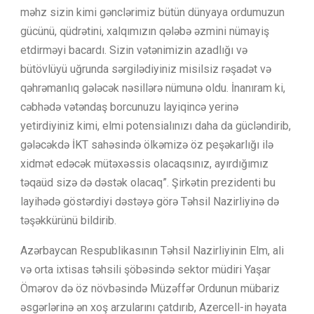
məhz sizin kimi gənclərimiz bütün dünyaya ordumuzun
gücünü, qüdrətini, xalqımızın qələbə əzmini nümayiş
etdirməyi bacardı. Sizin vətənimizin azadlığı və
bütövlüyü uğrunda sərgilədiyiniz misilsiz rəşadət və
qəhrəmanlıq gələcək nəsillərə nümunə oldu. İnanıram ki,
cəbhədə vətəndaş borcunuzu layiqincə yerinə
yetirdiyiniz kimi, elmi potensialınızı daha da gücləndirib,
gələcəkdə İKT sahəsində ölkəmizə öz peşəkarlığı ilə
xidmət edəcək mütəxəssis olacaqsınız, ayırdığımız
təqaüd sizə də dəstək olacaq”. Şirkətin prezidenti bu
layihədə göstərdiyi dəstəyə görə Təhsil Nazirliyinə də
təşəkkürünü bildirib.
Azərbaycan Respublikasının Təhsil Nazirliyinin Elm, ali
və orta ixtisas təhsili şöbəsində sektor müdiri Yaşar
Ömərov də öz növbəsində Müzəffər Ordunun mübariz
əsgərlərinə ən xoş arzularını çatdırıb, Azercell-in həyata