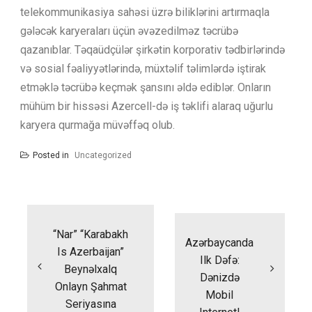
telekommunikasiya sahəsi üzrə biliklərini artırmaqla
gələcək karyeraları üçün əvəzedilməz təcrübə
qazanıblar. Təqaüdçülər şirkətin korporativ tədbirlərində
və sosial fəaliyyətlərində, müxtəlif təlimlərdə iştirak
etməklə təcrübə keçmək şansını əldə ediblər. Onların
mühüm bir hissəsi Azercell-də iş təklifi alaraq uğurlu
karyera qurmağa müvəffəq olub.
Posted in
Uncategorized
Yazı
naviqasiyası
“Nar” “Karabakh
Azərbaycanda
Is Azerbaijan”
Ilk Dəfə:
Beynəlxalq
Dənizdə
Onlayn Şahmat
Mobil
Seriyasına