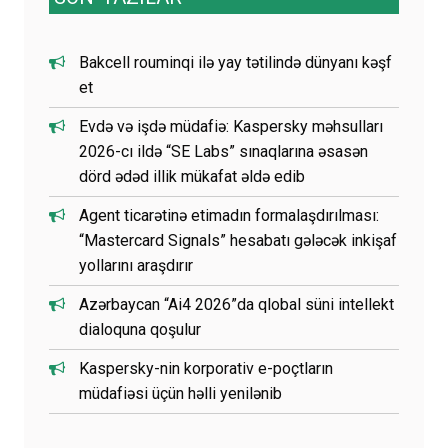
Bakcell rouminqi ilə yay tətilində dünyanı kəşf
et
Evdə və işdə müdafiə: Kaspersky məhsulları
2026-cı ildə “SE Labs” sınaqlarına əsasən
dörd ədəd illik mükafat əldə edib
Agent ticarətinə etimadın formalaşdırılması:
“Mastercard Signals” hesabatı gələcək inkişaf
yollarını araşdırır
Azərbaycan “Ai4 2026”da qlobal süni intellekt
dialoquna qoşulur
Kaspersky-nin korporativ e-poçtların
müdafiəsi üçün həlli yenilənib