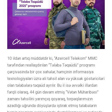
10 ildən artıq müddətdir ki, “Azercell Telekom” MMC
tərəfindən reallaşdırılan “Tələbə Təqaüdü” proqramı
çərçivəsində bir çox sahələr, həmçinin informasiya
texnologiyaları üzrə ali təhsil alan və yüksək göstəriciləri
olan tələbələrə təqaüd ayrılır. Bu il isə əvvəlki illərdən
fərqli olaraq, 44 gün davam etmiş “Vətən Müharibəsi”
zamanı təhsilini yarımçıq qoyaraq, torpaqlarımızın
azadlığı uğrunda döyüşlərdə iştirak etmiş tələbələrin