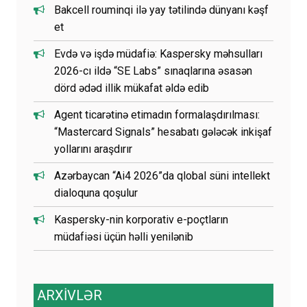
Bakcell rouminqi ilə yay tətilində dünyanı kəşf
et
Evdə və işdə müdafiə: Kaspersky məhsulları
2026-cı ildə “SE Labs” sınaqlarına əsasən
dörd ədəd illik mükafat əldə edib
Agent ticarətinə etimadın formalaşdırılması:
“Mastercard Signals” hesabatı gələcək inkişaf
yollarını araşdırır
Azərbaycan “Ai4 2026”da qlobal süni intellekt
dialoquna qoşulur
Kaspersky-nin korporativ e-poçtların
müdafiəsi üçün həlli yenilənib
ARXİVLƏR