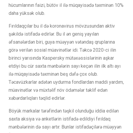
hücumlarının faizi, bütöv il ilə müqayisədə təxminən 10%
daha yüksək olub.
Fırıldaqçılar bu il də koronavirus mövzusundan aktiv
şəkildə istifadə edirlər. Bu il ən geniş yayılan
əfsanələrdən biri, guya müəyyən vətəndaş qruplarına
görə verilən sosial müavinətlər idi. Təkcə 2020-ci ilin
birinci yarısında Kaspersky mütəxəssislərinin aşkar
etdiyi bu cür saxta mənbələrin sayı keçən ilin ilk altı ayı
ilə müqayisədə təxminən beş dəfə çox olub.
Təcavüzkarlar adətən uydurma fondlardan maddi yardım,
müavinətlər və müxtəlif növ ödəmələr təklif edən
xəbərdarlıqları təqlid edirlər.
Böyük markalar tərəfindən təşkil olunduğu iddia edilən
saxta aksiya və anketlərin istifadə edildiyi fırıldaq
mənbələrinin də sayı artır. Bunlar istifadəçilərə müəyyən