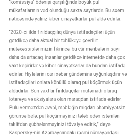
“komissiya” ödənişi qarşılığında böyük pul
mükafatlarının vəd olunduğu saxta saytlardır. Bu sxem
nəticəsində yalnız kiber cinayətkarlar pul əldə edirlər.
“2020-ci ildə fırıldaqçılıq dünya istifadəçiləri üçün
getdikcə daha aktual bir təhlükəyə çevrilir:
mütəxəssislərimizin fikrincə, bu cür mənbələrin sayı
daha da artacaq. İnsanlar getdikcə internetdə daha çox
vaxt keçirirlər və kiber cinayətkarlar da bundan istifadə
edirlər. Hiylələrini cari xəbər gündəminə uyğunlaşdırır və
istifadəçiləri onlara könüllü olaraq pul köçürmək üçün
aldadırlar. Son vaxtlar fırıldaqçılar mütəmadi olaraq
lotereya və aksiyalara olan maraqdan istifadə edirlər.
Pulu verməzdən əvvəl, məbləğin miqdarı əhəmiyyətsiz
görünsə belə, pul köçürməyinizi tələb edən istənilən
təklifdən şübhələnməyinizi tövsiyə edirik,” deyə
Kaspersky-nin Azərbaycandakı rəsmi nümayəndəsi