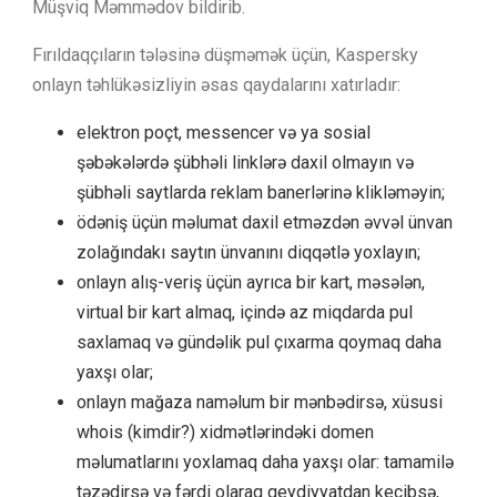
Müşviq Məmmədov bildirib.
Fırıldaqçıların tələsinə düşməmək üçün, Kaspersky
onlayn təhlükəsizliyin əsas qaydalarını xatırladır:
elektron poçt, messencer və ya sosial
şəbəkələrdə şübhəli linklərə daxil olmayın və
şübhəli saytlarda reklam banerlərinə klikləməyin;
ödəniş üçün məlumat daxil etməzdən əvvəl ünvan
zolağındakı saytın ünvanını diqqətlə yoxlayın;
onlayn alış-veriş üçün ayrıca bir kart, məsələn,
virtual bir kart almaq, içində az miqdarda pul
saxlamaq və gündəlik pul çıxarma qoymaq daha
yaxşı olar;
onlayn mağaza naməlum bir mənbədirsə, xüsusi
whois (kimdir?) xidmətlərindəki domen
məlumatlarını yoxlamaq daha yaxşı olar: tamamilə
təzədirsə və fərdi olaraq qeydiyyatdan keçibsə,