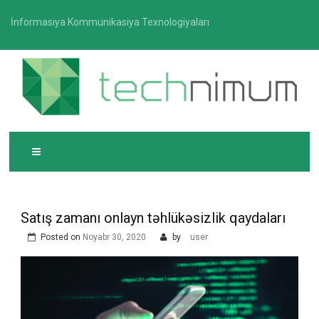
Skip
İnformasiya Kommunikasiya Texnologiyaları
to
content
T
İnformasiya-kommunikasiya texnologiyaları üzrə
ECHNIMUM
media platforması
Satış zamanı onlayn təhlükəsizlik qaydaları
Posted on
Noyabr 30, 2020
by
user