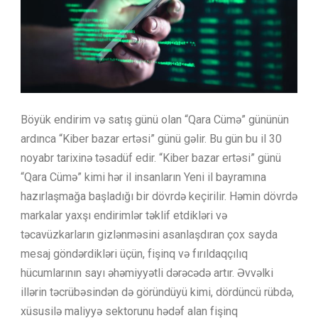
Böyük endirim və satış günü olan “Qara Cümə” gününün
ardınca “Kiber ​​bazar ertəsi” günü gəlir. Bu gün bu il 30
noyabr tarixinə təsadüf edir. “Kiber bazar ertəsi” günü
“Qara Cümə” kimi hər il insanların Yeni il bayramına
hazırlaşmağa başladığı bir dövrdə keçirilir. Həmin dövrdə
markalar yaxşı endirimlər təklif etdikləri və
təcavüzkarların gizlənməsini asanlaşdıran çox sayda
mesaj göndərdikləri üçün, fişinq və fırıldaqçılıq
hücumlarının sayı əhəmiyyətli dərəcədə artır. Əvvəlki
illərin təcrübəsindən də göründüyü kimi, dördüncü rübdə,
xüsusilə maliyyə sektorunu hədəf alan fişinq