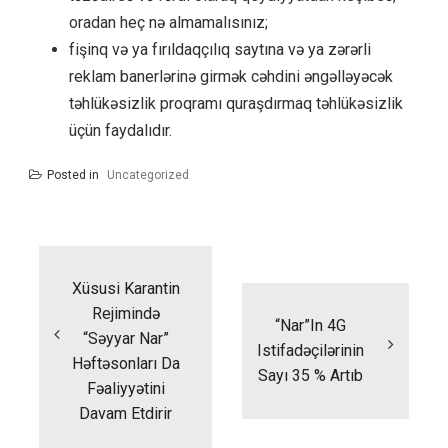
oradan heç nə almamalısınız;
fişinq və ya fırıldaqçılıq saytına və ya zərərli
reklam banerlərinə girmək cəhdini əngəlləyəcək
təhlükəsizlik proqramı quraşdırmaq təhlükəsizlik
üçün faydalıdır.
Posted in
Uncategorized
Yazı
naviqasiyası
Xüsusi Karantin
Rejimində
“Nar”ın 4G
“Səyyar Nar”
Istifadəçilərinin
Həftəsonları Da
Sayı 35 % Artıb
Fəaliyyətini
Davam Etdirir