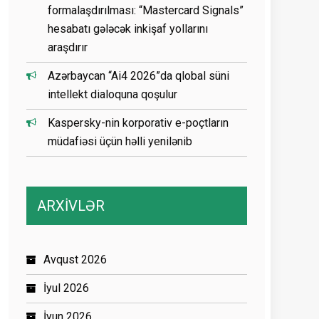
formalaşdırılması: “Mastercard Signals”
hesabatı gələcək inkişaf yollarını
araşdırır
Azərbaycan “Ai4 2026”da qlobal süni
intellekt dialoquna qoşulur
Kaspersky-nin korporativ e-poçtların
müdafiəsi üçün həlli yenilənib
ARXİVLƏR
Avqust 2026
İyul 2026
İyun 2026