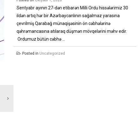
Posted on
Oktyabr 1, 2020
Sentyabr ayının 27-dən etibarən Milli Ordu hissələrimiz 30
ildən artıq hər bir Azərbaycanlının sağalmaz yarasına
çevrilmiş Qarabağ münaqişəsinin ön cəbhələrinə
qəhrəmancasına atılaraq düşmən mövqelərini məhv edir.
Ordumuz bütün cəbhə ...
Posted in
Uncategorized