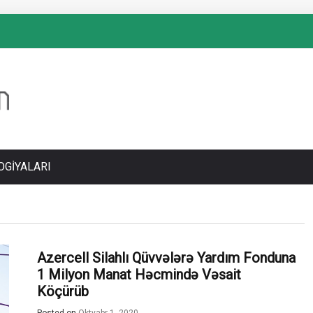
OGIYALARI
Azercell Silahlı Qüvvələrə Yardım Fonduna
1 Milyon Manat Həcmində Vəsait
Köçürüb