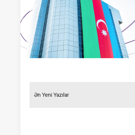
Yazı
naviqasiyası
Ən Yeni Yazılar