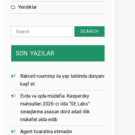
Yeniliklər
Search
for:
SON
YAZILAR
Bakcell rouminqi ilə yay tətilində dünyanı
kəşf et
Evdə və işdə müdafiə: Kaspersky
məhsulları 2026-cı ildə “SE Labs”
sınaqlarına əsasən dörd ədəd illik
mükafat əldə edib
Agent ticarətinə etimadın