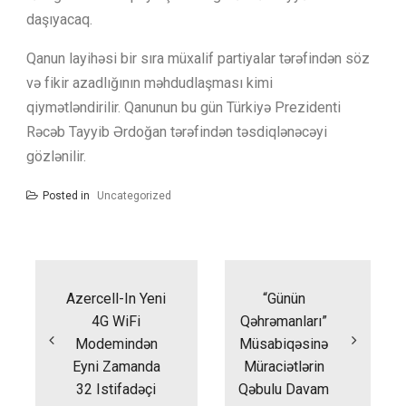
daşıyacaq.
Qanun layihəsi bir sıra müxalif partiyalar tərəfindən söz
və fikir azadlığının məhdudlaşması kimi
qiymətləndirilir. Qanunun bu gün Türkiyə Prezidenti
Rəcəb Tayyib Ərdoğan tərəfindən təsdiqlənəcəyi
gözlənilir.
Posted in
Uncategorized
Yazı
naviqasiyası
Azercell-In Yeni
“Günün
4G WiFi
Qəhrəmanları”
Modemindən
Müsabiqəsinə
Eyni Zamanda
Müraciətlərin
32 Istifadəçi
Qəbulu Davam