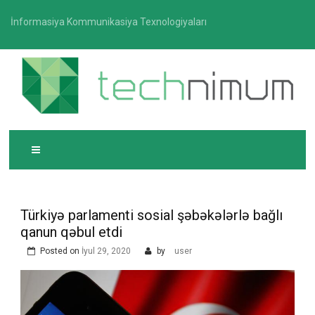
Skip
İnformasiya Kommunikasiya Texnologiyaları
to
content
T
İnformasiya-kommunikasiya texnologiyaları üzrə
ECHNIMUM
media platforması
Türkiyə parlamenti sosial şəbəkələrlə bağlı
qanun qəbul etdi
Posted on
İyul 29, 2020
by
user