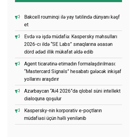
Bakcell rouminqi ilə yay tətilində dünyanı kəşf
et
Evdə və işdə müdafiə: Kaspersky məhsulları
2026-cı ildə “SE Labs” sınaqlarına əsasən
dörd ədəd illik mükafat əldə edib
Agent ticarətinə etimadın formalaşdırılması:
“Mastercard Signals” hesabatı gələcək inkişaf
yollarını araşdırır
Azərbaycan “Ai4 2026”da qlobal süni intellekt
dialoquna qoşulur
Kaspersky-nin korporativ e-poçtların
müdafiəsi üçün həlli yenilənib