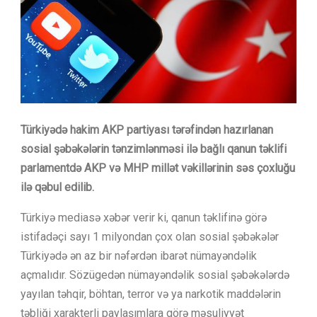
Türkiyədə hakim AKP partiyası tərəfindən hazırlanan
sosial şəbəkələrin tənzimlənməsi ilə bağlı qanun təklifi
parlamentdə AKP və MHP millət vəkillərinin səs çoxluğu
ilə qəbul edilib.
Türkiyə mediasə xəbər verir ki, qanun təklifinə görə
istifadəçi sayı 1 milyondan çox olan sosial şəbəkələr
Türkiyədə ən az bir nəfərdən ibarət nümayəndəlik
açmalıdır. Sözügedən nümayəndəlik sosial şəbəkələrdə
yayılan təhqir, böhtan, terror və ya narkotik maddələrin
təbliği xarakterli paylaşımlara görə məsuliyyət