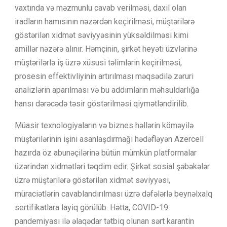
vaxtında və məzmunlu cavab verilməsi, daxil olan
iradların hamısının nəzərdən keçirilməsi, müştərilərə
göstərilən xidmət səviyyəsinin yüksəldilməsi kimi
amillər nəzərə alınır. Həmçinin, şirkət heyəti üzvlərinə
müştərilərlə iş üzrə xüsusi təlimlərin keçirilməsi,
prosesin effektivliyinin artırılması məqsədilə zəruri
analizlərin aparılması və bu addımların məhsuldarlığa
hansı dərəcədə təsir göstərilməsi qiymətləndirilib.
Müasir texnologiyaların və biznes həllərin köməyilə
müştərilərinin işini asanlaşdırmağı hədəfləyən Azercell
hazırda öz abunəçilərinə bütün mümkün platformalar
üzərindən xidmətləri təqdim edir. Şirkət sosial şəbəkələr
üzrə müştərilərə göstərilən xidmət səviyyəsi,
müraciətlərin cavablandırılması üzrə dəfələrlə beynəlxalq
sertifikatlara layiq görülüb. Hətta, COVID-19
pandemiyası ilə əlaqədar tətbiq olunan sərt karantin