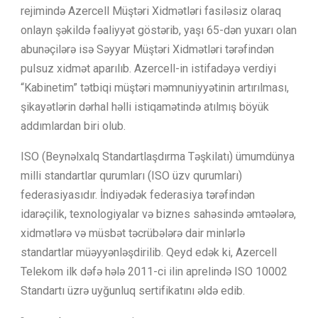
rejimində Azercell Müştəri Xidmətləri fasiləsiz olaraq
onlayn şəkildə fəaliyyət göstərib, yaşı 65-dən yuxarı olan
abunəçilərə isə Səyyar Müştəri Xidmətləri tərəfindən
pulsuz xidmət aparılıb. Azercell-in istifadəyə verdiyi
“Kabinetim” tətbiqi müştəri məmnuniyyətinin artırılması,
şikayətlərin dərhal həlli istiqamətində atılmış böyük
addımlardan biri olub.
ISO (Beynəlxalq Standartlaşdırma Təşkilatı) ümumdünya
milli standartlar qurumları (ISO üzv qurumları)
federasiyasıdır. İndiyədək federasiya tərəfindən
idarəçilik, texnologiyalar və biznes sahəsində əmtəələrə,
xidmətlərə və müsbət təcrübələrə dair minlərlə
standartlar müəyyənləşdirilib. Qeyd edək ki, Azercell
Telekom ilk dəfə hələ 2011-ci ilin aprelində ISO 10002
Standartı üzrə uyğunluq sertifikatını əldə edib.