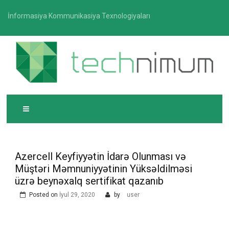
Skip
İnformasiya Kommunikasiya Texnologiyaları
to
content
T
İnformasiya-kommunikasiya texnologiyaları üzrə
ECHNIMUM
media platforması
Azercell Keyfiyyətin İdarə Olunması və
Müştəri Məmnuniyyətinin Yüksəldilməsi
üzrə beynəxalq sertifikat qazanıb
Posted on
İyul 29, 2020
by
user