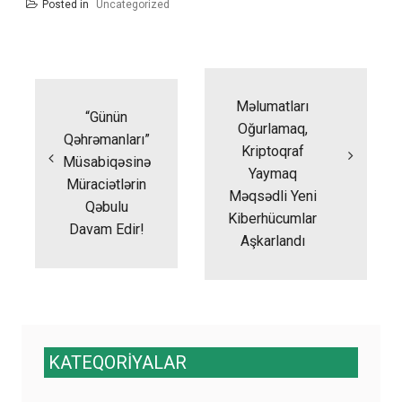
Posted in
Uncategorized
Yazı
naviqasiyası
Məlumatları
“Günün
Oğurlamaq,
Qəhrəmanları”
Kriptoqraf
Müsabiqəsinə
Yaymaq
Müraciətlərin
Məqsədli Yeni
Qəbulu
Kiberhücumlar
Davam Edir!
Aşkarlandı
KATEQORİYALAR