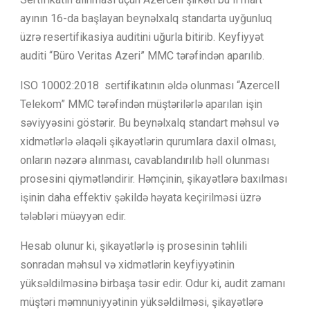
ayının 16-da başlayan beynəlxalq standarta uyğunluq
üzrə resertifikasiya auditini uğurla bitirib. Keyfiyyət
auditi “Büro Veritas Azeri” MMC tərəfindən aparılıb.
ISO 10002:2018 sertifikatının əldə olunması “Azercell
Telekom” MMC tərəfindən müştərilərlə aparılan işin
səviyyəsini göstərir. Bu beynəlxalq standart məhsul və
xidmətlərlə əlaqəli şikayətlərin qurumlara daxil olması,
onların nəzərə alınması, cavablandırılıb həll olunması
prosesini qiymətləndirir. Həmçinin, şikayətlərə baxılması
işinin daha effektiv şəkildə həyata keçirilməsi üzrə
tələbləri müəyyən edir.
Hesab olunur ki, şikayətlərlə iş prosesinin təhlili
sonradan məhsul və xidmətlərin keyfiyyətinin
yüksəldilməsinə birbaşa təsir edir. Odur ki, audit zamanı
müştəri məmnuniyyətinin yüksəldilməsi, şikayətlərə