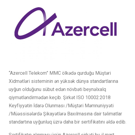
“Azercell Telekom” MMC ölkədə qurduğu Müştəri
Xidmətləri sisteminin ən yüksək dünya standartlarına
uyğun olduğunu sübut edən növbəti beynəlxalq
qiymətləndirmədən keçib. Şirkət ISO 10002:2018
Keyfiyyətin İdarə Olunması /Müştəri Məmnuniyyəti
/Müəssisələrdə Şikayətlərə Baxılmasına dair təlimatlar
standartına uyğunluq üzrə daha bir sertifikatını əldə edib.
Sertifikatın alınması üçün Azercell şirkəti bu il mart