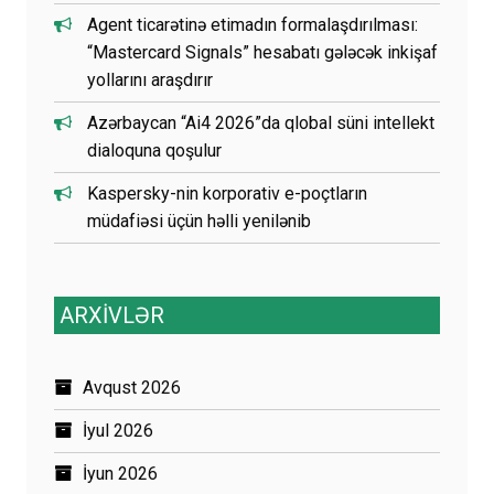
Agent ticarətinə etimadın formalaşdırılması:
“Mastercard Signals” hesabatı gələcək inkişaf
yollarını araşdırır
Azərbaycan “Ai4 2026”da qlobal süni intellekt
dialoquna qoşulur
Kaspersky-nin korporativ e-poçtların
müdafiəsi üçün həlli yenilənib
ARXİVLƏR
Avqust 2026
İyul 2026
İyun 2026