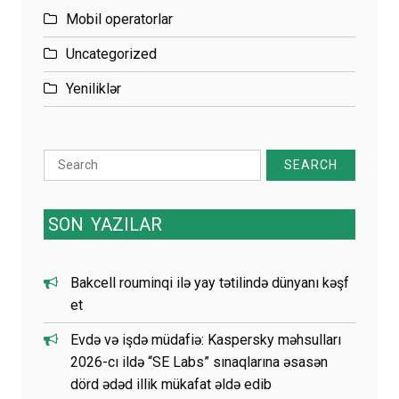
Mobil operatorlar
Uncategorized
Yeniliklər
Search
for:
SON
YAZILAR
Bakcell rouminqi ilə yay tətilində dünyanı kəşf
et
Evdə və işdə müdafiə: Kaspersky məhsulları
2026-cı ildə “SE Labs” sınaqlarına əsasən
dörd ədəd illik mükafat əldə edib