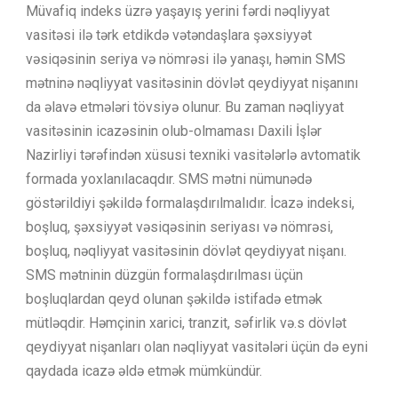
Müvafiq indeks üzrə yaşayış yerini fərdi nəqliyyat
vasitəsi ilə tərk etdikdə vətəndaşlara şəxsiyyət
vəsiqəsinin seriya və nömrəsi ilə yanaşı, həmin SMS
mətninə nəqliyyat vasitəsinin dövlət qeydiyyat nişanını
da əlavə etmələri tövsiyə olunur. Bu zaman nəqliyyat
vasitəsinin icazəsinin olub-olmaması Daxili İşlər
Nazirliyi tərəfindən xüsusi texniki vasitələrlə avtomatik
formada yoxlanılacaqdır. SMS mətni nümunədə
göstərildiyi şəkildə formalaşdırılmalıdır. İcazə indeksi,
boşluq, şəxsiyyət vəsiqəsinin seriyası və nömrəsi,
boşluq, nəqliyyat vasitəsinin dövlət qeydiyyat nişanı.
SMS mətninin düzgün formalaşdırılması üçün
boşluqlardan qeyd olunan şəkildə istifadə etmək
mütləqdir. Həmçinin xarici, tranzit, səfirlik və.s dövlət
qeydiyyat nişanları olan nəqliyyat vasitələri üçün də eyni
qaydada icazə əldə etmək mümkündür.