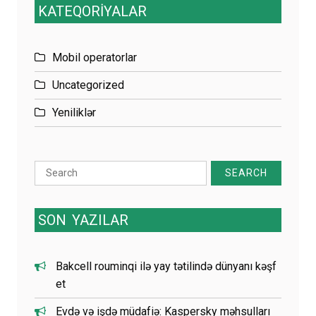
KATEQORİYALAR
Mobil operatorlar
Uncategorized
Yeniliklər
Search
for:
SON
YAZILAR
Bakcell rouminqi ilə yay tətilində dünyanı kəşf
et
Evdə və işdə müdafiə: Kaspersky məhsulları