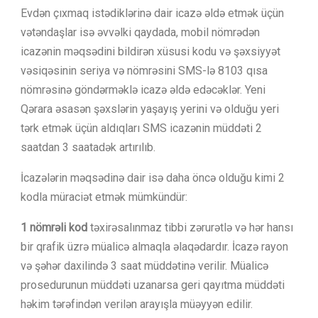
Evdən çıxmaq istədiklərinə dair icazə əldə etmək üçün
vətəndaşlar isə əvvəlki qaydada, mobil nömrədən
icazənin məqsədini bildirən xüsusi kodu və şəxsiyyət
vəsiqəsinin seriya və nömrəsini SMS-lə 8103 qısa
nömrəsinə göndərməklə icazə əldə edəcəklər. Yeni
Qərara əsasən şəxslərin yaşayış yerini və olduğu yeri
tərk etmək üçün aldıqları SMS icazənin müddəti 2
saatdan 3 saatadək artırılıb.
İcazələrin məqsədinə dair isə daha öncə olduğu kimi 2
kodla müraciət etmək mümkündür:
1 nömrəli kod
təxirəsalınmaz tibbi zərurətlə və hər hansı
bir qrafik üzrə müalicə almaqla əlaqədardır. İcazə rayon
və şəhər daxilində 3 saat müddətinə verilir. Müalicə
prosedurunun müddəti uzanarsa geri qayıtma müddəti
həkim tərəfindən verilən arayışla müəyyən edilir.