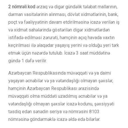
2 nömrəli kod
ərzaq və digər gündəlik tələbat mallarının,
dərman vasitələrinin alınması, dövlət xidmətlərinin, bank,
poçt və fəaliyyətinin davam etdirilməsinə icazə verilən iş
və xidmət sahələrində göstərilən digər xidmətlərdən
istifadə edilməsi zərurəti, həmçinin açıq havada vaxtın
keçirilməsi ilə əlaqədar yaşayış yerini və olduğu yeri tərk
etmək üçün nəzərdə tutulub. İcazə 3 saat müddətinə
gündə 1 dəfə verilir.
Azərbaycan Respublikasında müvəqqəti və ya daimi
yaşayan əcnəbilər və ya vətəndaşlığı olmayan şəxslər,
həmçinin Azərbaycan Respublikası ərazisində
müvəqqəti olma müddəti uzadılmış əcnəbilər və ya
vətəndaşlığı olmayan şəxslər icazə kodunu, şəxsiyyəti
təsdiq edən sənədin seriya və nömrəsini 8103
nömrəsinə göndərməklə icazə əldə edə bilərlər.