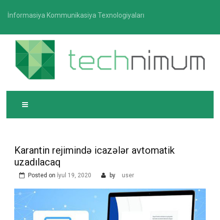
Skip
İnformasiya Kommunikasiya Texnologiyaları
to
content
T
İnformasiya-kommunikasiya texnologiyaları üzrə
ECHNIMUM
media platforması
Karantin rejimində icazələr avtomatik
uzadılacaq
Posted on
İyul 19, 2020
by
user