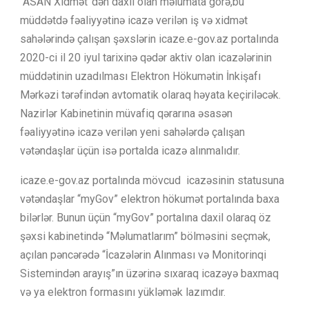
“ASAN Xidmət”dən daxil olan məlumata görə,bu
müddətdə fəaliyyətinə icazə verilən iş və xidmət
sahələrində çalışan şəxslərin icaze.e-gov.az portalında
2020-ci il 20 iyul tarixinə qədər aktiv olan icazələrinin
müddətinin uzadılması Elektron Hökumətin İnkişafı
Mərkəzi tərəfindən avtomatik olaraq həyata keçiriləcək.
Nazirlər Kabinetinin müvafiq qərarına əsasən
fəaliyyətinə icazə verilən yeni sahələrdə çalışan
vətəndaşlar üçün isə portalda icazə alınmalıdır.
icaze.e-gov.az portalında mövcud icazəsinin statusuna
vətəndaşlar “myGov” elektron hökumət portalında baxa
bilərlər. Bunun üçün “myGov” portalına daxil olaraq öz
şəxsi kabinetində “Məlumatlarım” bölməsini seçmək,
açılan pəncərədə “İcazələrin Alınması və Monitorinqi
Sistemindən arayış”ın üzərinə sıxaraq icazəyə baxmaq
və ya elektron formasını yükləmək lazımdır.