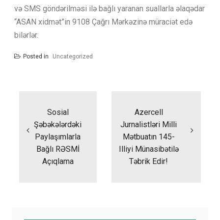
və SMS göndərilməsi ilə bağlı yaranan suallarla əlaqədar
“ASAN xidmət”in 9108 Çağrı Mərkəzinə müraciət edə
bilərlər.
Posted in
Uncategorized
Yazı
naviqasiyası
Sosial
Azercell
Şəbəkələrdəki
Jurnalistləri Milli
Paylaşımlarla
Mətbuatın 145-
Bağlı RƏSMİ
Illiyi Münasibətilə
Açıqlama
Təbrik Edir!