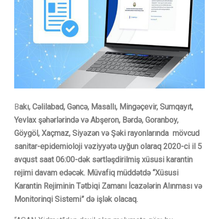
B
akı, Cəlilabad, Gəncə, Masallı, Mingəçevir, Sumqayıt,
Yevlax şəhərlərində və Abşeron, Bərdə, Goranboy,
Göygöl, Xaçmaz, Siyəzən və Şəki rayonlarında mövcud
sanitar-epidemioloji vəziyyətə uyğun olaraq 2020-ci il 5
avqust saat 06:00-dək sərtləşdirilmiş xüsusi karantin
rejimi davam edəcək. Müvafiq müddətdə “Xüsusi
Karantin Rejiminin Tətbiqi Zamanı İcazələrin Alınması və
Monitorinqi Sistemi” də işlək olacaq.