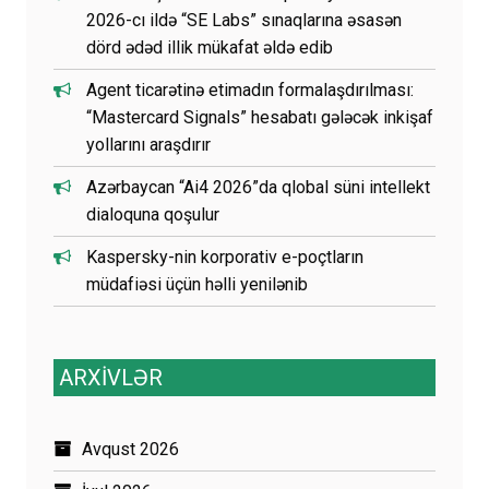
2026-cı ildə “SE Labs” sınaqlarına əsasən
dörd ədəd illik mükafat əldə edib
Agent ticarətinə etimadın formalaşdırılması:
“Mastercard Signals” hesabatı gələcək inkişaf
yollarını araşdırır
Azərbaycan “Ai4 2026”da qlobal süni intellekt
dialoquna qoşulur
Kaspersky-nin korporativ e-poçtların
müdafiəsi üçün həlli yenilənib
ARXİVLƏR
Avqust 2026