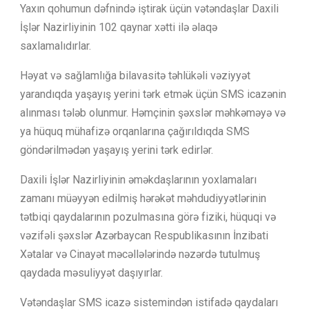
Yaxın qohumun dəfnində iştirak üçün vətəndaşlar Daxili
İşlər Nazirliyinin 102 qaynar xətti ilə əlaqə
saxlamalıdırlar.
Həyat və sağlamlığa bilavasitə təhlükəli vəziyyət
yarandıqda yaşayış yerini tərk etmək üçün SMS icazənin
alınması tələb olunmur. Həmçinin şəxslər məhkəməyə və
ya hüquq mühafizə orqanlarına çağırıldıqda SMS
göndərilmədən yaşayış yerini tərk edirlər.
Daxili İşlər Nazirliyinin əməkdaşlarının yoxlamaları
zamanı müəyyən edilmiş hərəkət məhdudiyyətlərinin
tətbiqi qaydalarının pozulmasına görə fiziki, hüquqi və
vəzifəli şəxslər Azərbaycan Respublikasının İnzibati
Xətalar və Cinayət məcəllələrində nəzərdə tutulmuş
qaydada məsuliyyət daşıyırlar.
Vətəndaşlar SMS icazə sistemindən istifadə qaydaları