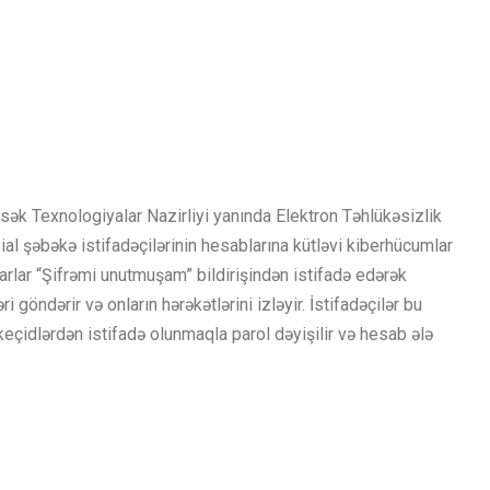
ək Texnologiyalar Nazirliyi yanında Elektron Təhlükəsizlik
l şəbəkə istifadəçilərinin hesablarına kütləvi kiberhücumlar
arlar “Şifrəmi unutmuşam” bildirişindən istifadə edərək
i göndərir və onların hərəkətlərini izləyir. İstifadəçilər bu
eçidlərdən istifadə olunmaqla parol dəyişilir və hesab ələ