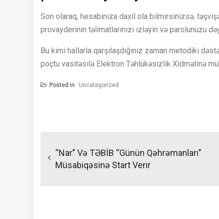
Son olaraq, hesabınıza daxil ola bilmirsinizsə, təşv
provayderinin təlimatlarınızı izləyin və parolunuzu dəy
Bu kimi hallarla qarşılaşdığınız zaman metodiki dəs
poçtu vasitəsilə Elektron Təhlükəsizlik Xidmətinə mür
Posted in
Uncategorized
Yazı
naviqasiyası
“Nar” Və TƏBİB “Günün Qəhrəmanları”
Müsabiqəsinə Start Verir