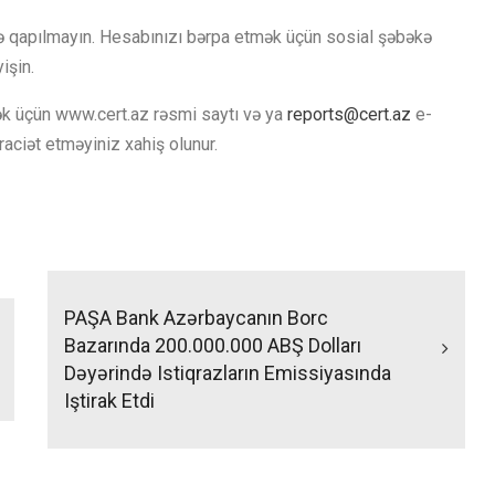
işə qapılmayın. Hesabınızı bərpa etmək üçün sosial şəbəkə
işin.
tək üçün www.cert.az rəsmi saytı və ya
reports@cert.az
e-
aciət etməyiniz xahiş olunur.
PAŞA Bank Azərbaycanın Borc
Bazarında 200.000.000 ABŞ Dolları
Dəyərində Istiqrazların Emissiyasında
Iştirak Etdi