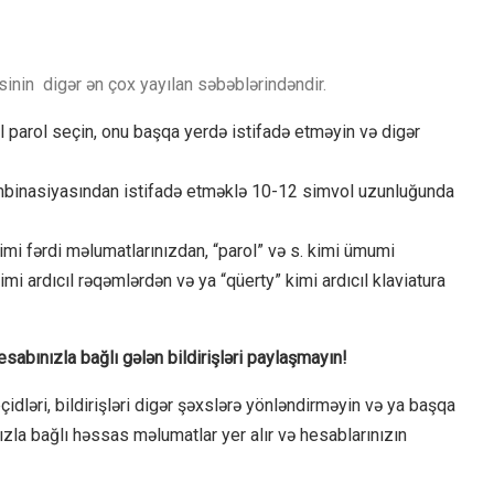
sinin digər ən çox yayılan səbəblərindəndir.
al parol seçin, onu başqa yerdə istifadə etməyin və digər
kombinasiyasından istifadə etməklə 10-12 simvol uzunluğunda
imi fərdi məlumatlarınızdan, “parol” və s. kimi ümumi
mi ardıcıl rəqəmlərdən və ya “qüerty” kimi ardıcıl klaviatura
abınızla bağlı gələn bildirişləri paylaşmayın!
çidləri, bildirişləri digər şəxslərə yönləndirməyin və ya başqa
zla bağlı həssas məlumatlar yer alır və hesablarınızın