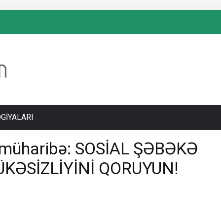
GIYALARI
ermüharibə: SOSİAL ŞƏBƏKƏ
KƏSİZLİYİNİ QORUYUN!