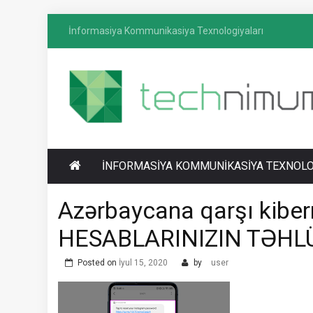
Skip
İnformasiya Kommunikasiya Texnologiyaları
to
content
T
İnformasiya-kommunikasiya texnologiyaları
ECHNIMUM
üzrə media platforması
İNFORMASIYA KOMMUNIKASIYA TEXNOLO
Azərbaycana qarşı kib
HESABLARINIZIN TƏHLÜ
Posted on
İyul 15, 2020
by
user