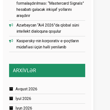
formalaşdırılması: “Mastercard Signals”
hesabatı gələcək inkişaf yollarını
araşdırır
Azərbaycan “Ai4 2026”da qlobal süni
intellekt dialoquna qoşulur
Kaspersky-nin korporativ e-poçtların
müdafiəsi üçün həlli yenilənib
ARXİVLƏR
Avqust 2026
İyul 2026
İyun 2026