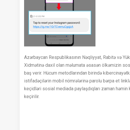
Azərbaycan Respublikasının Nəqliyyat, Rabitə və Yüks
Xidmətinə daxil olan məlumata əsasən ölkəmizin sosia
baş verir. Hücum metodlarından birində kibercinayətk
istifadəçilərin mobil nömrələrinə parolu bərpa et linklər
keçidləri sosial mediada paylaşdıqları zaman həmin k
keçirilir.