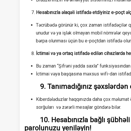
Hesabınızla əlaqəli istifadə etdiyiniz e-poçt əl
Təcrübədə görünür ki, çox zaman istifadəçilər 
unudur və ya işlək olmayan mobil nömrələr qeyd 
bərpa olunması üçün bu e-poçtdan istifadə olun
İctimai və ya ortaq istifadə edilən cihazlarda 
Bu zaman “Şifrəni yadda saxla” funksiyasından 
İctimai vəya başqasına məxsus wifi-dan istifad
9. Tanımadığınız şəxslərdən dos
Kiberdələduzlar haqqınızda daha çox məlumat 
sorğuları və zərərli mesajlar göndərə bilər.
10. Hesabınızla bağlı şübhəli fə
parolunuzu yeniləyin!