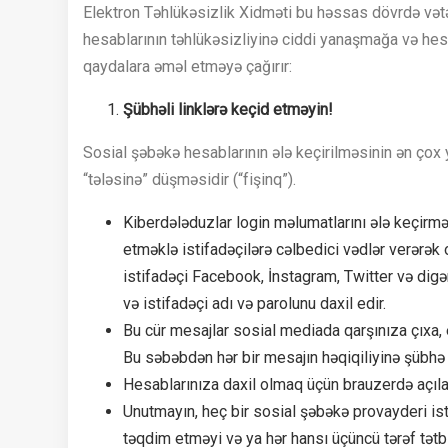
Elektron Təhlükəsizlik Xidməti bu həssas dövrdə vətə
hesablarının təhlükəsizliyinə ciddi yanaşmağa və he
qaydalara əməl etməyə çağırır:
Şübhəli linklərə keçid etməyin!
Sosial şəbəkə hesablarının ələ keçirilməsinin ən çox y
“tələsinə” düşməsidir (“fişinq”).
Kiberdələduzlar login məlumatlarını ələ keçirmə
etməklə istifadəçilərə cəlbedici vədlər verərək 
istifadəçi Facebook, İnstagram, Twitter və digər
və istifadəçi adı və parolunu daxil edir.
Bu cür mesajlar sosial mediada qarşınıza çıxa, 
Bu səbəbdən hər bir mesajın həqiqiliyinə şübhə 
Hesablarınıza daxil olmaq üçün brauzerdə açılan 
Unutmayın, heç bir sosial şəbəkə provayderi ist
təqdim etməyi və ya hər hansı üçüncü tərəf tətbi