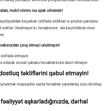
çatan, mobil nömrə isə işlək olmalıdır!
qeydiyyatdan keçərkən istifadə etdikləri e-poçtun parolunu
edirlər. Unutmayın ki, hesabınızın ələ keçirildikdə onun
ur.
hesabınızdan çıxış etməyi unutmayın!
istifadə etməyin.
ə edərək sosial şəbəkə hesablarınıza daxil olmayın.
tluq təkliflərini qəbul etməyin!
öyrənmək məqsədilə saxta hesablar yaradaraq sizə dostluq
aliyyət aşkarladığınızda, dərhal