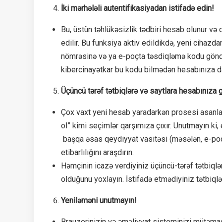
İki mərhələli autentifikasiyadan istifadə edin!
Bu, üstün təhlükəsizlik tədbiri hesab olunur və
edilir. Bu funksiya aktiv edildikdə, yeni cihazda
nömrəsinə və ya e-poçta təsdiqləmə kodu göndəri
kibercinayətkar bu kodu bilmədən hesabınıza dax
Üçüncü tərəf tətbiqlərə və saytlara hesabınıza g
Çox vaxt yeni hesab yaradarkən prosesi asanlaş
ol” kimi seçimlər qarşımıza çıxır. Unutmayın ki, 
başqa əsas qeydiyyat vasitəsi (məsələn, e-poçtd
etibarlılığını araşdırın.
Həmçinin icazə verdiyiniz üçüncü-tərəf tətbiql
olduğunu yoxlayın. İstifadə etmədiyiniz tətbiqləri
Yeniləməni unutmayın!
Brauzerinizin və əməliyyat sisteminizi mütəmadi