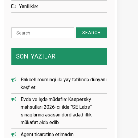
Yeniliklər
Search
for:
SON
YAZILAR
Bakcell rouminqi ilə yay tətilində dünyanı
kəşf et
Evdə və işdə müdafiə: Kaspersky
məhsulları 2026-cı ildə “SE Labs”
sınaqlarına əsasən dörd ədəd illik
mükafat əldə edib
Agent ticarətinə etimadın