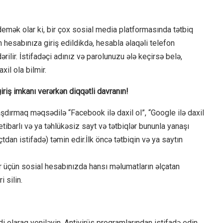
 demək olar ki, bir çox sosial media platformasında tətbiq
n hesabınıza giriş edildikdə, hesabla əlaqəli telefon
lir. İstifadəçi adınız və parolunuzu ələ keçirsə belə,
il ola bilmir.
iriş imkanı verərkən diqqətli davranın!
dırmaq məqsədilə “Facebook ilə daxil ol”, “Google ilə daxil
etibarlı və ya təhlükəsiz sayt və tətbiqlər bununla yanaşı
an istifadə) təmin edir.İlk öncə tətbiqin və ya saytın
ər üçün sosial hesabınızda hansı məlumatların əlçatan
 silin.
 olaraq yeniləyin. Antivirüs proqramlarından istifadə edin.