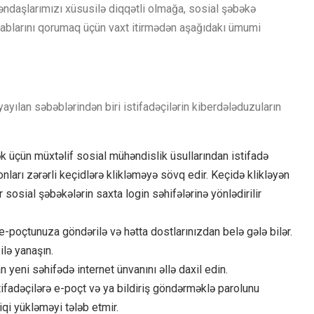
ndaşlarımızı xüsusilə diqqətli olmağa, sosial şəbəkə
sablarını qorumaq üçün vaxt itirmədən aşağıdakı ümumi
ayılan səbəblərindən biri istifadəçilərin kiberdələduzuların
k üçün müxtəlif sosial mühəndislik üsullarından istifadə
onları zərərli keçidlərə klikləməyə sövq edir. Keçidə klikləyən
 sosial şəbəkələrin saxta login səhifələrinə yönlədirilir
e-poçtunuza göndərilə və hətta dostlarınızdan belə gələ bilər.
ilə yanaşın.
yeni səhifədə internet ünvanını əllə daxil edin.
ifadəçilərə e-poçt və ya bildiriş göndərməklə parolunu
qi yükləməyi tələb etmir.