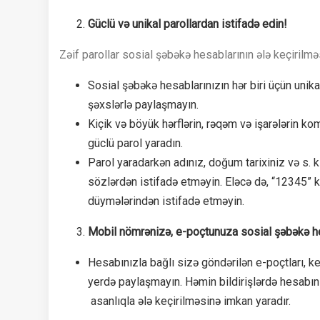
Güclü və unikal parollardan istifadə edin!
Zəif parollar sosial şəbəkə hesablarının ələ keçirilmə
Sosial şəbəkə hesablarınızın hər biri üçün unik
şəxslərlə paylaşmayın.
Kiçik və böyük hərflərin, rəqəm və işarələrin 
güclü parol yaradın.
Parol yaradarkən adınız, doğum tarixiniz və s. k
sözlərdən istifadə etməyin. Eləcə də, “12345” ki
düymələrindən istifadə etməyin.
Mobil nömrənizə, e-poçtunuza sosial şəbəkə hes
Hesabınızla bağlı sizə göndərilən e-poçtları, ke
yerdə paylaşmayın. Həmin bildirişlərdə hesabını
asanlıqla ələ keçirilməsinə imkan yaradır.